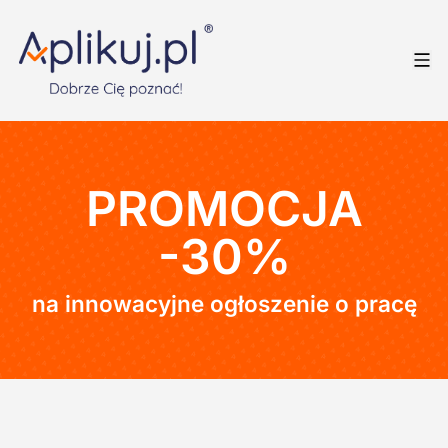
PROMOCJA
-30%
na innowacyjne ogłoszenie o pracę