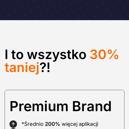
I to wszystko
30%
taniej
?!
Premium Brand
*Średnio
200%
więcej aplikacji